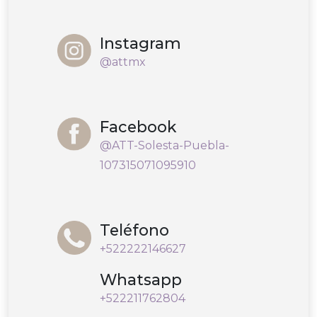
Instagram
@attmx
Facebook
@ATT-Solesta-Puebla-
107315071095910
Teléfono
+522222146627
Whatsapp
+522211762804