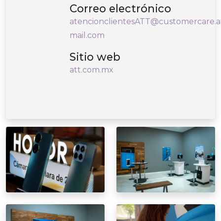
Correo electrónico
atencionclientesATT@customercare.a
mail.com
Sitio web
att.com.mx