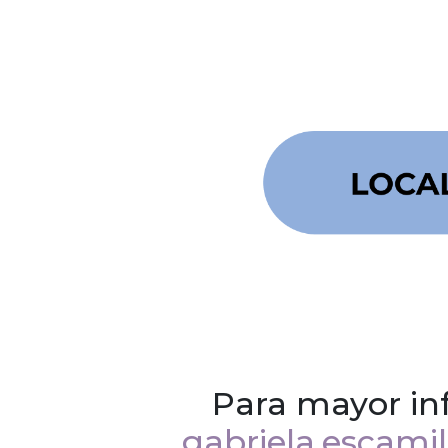
Para mayor in
gabriela.escami