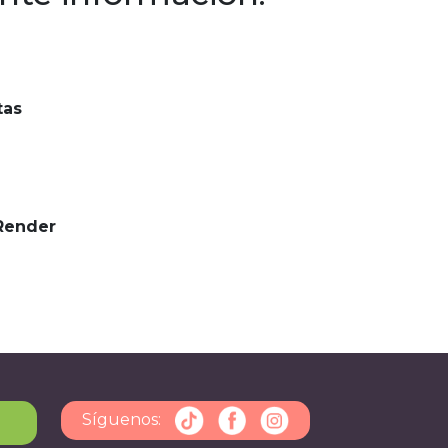
tas
Render
Síguenos: