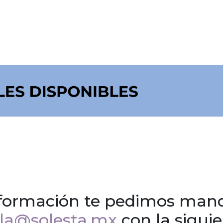
formación te pedimos mand
lla@solesta.mx
con la sigui