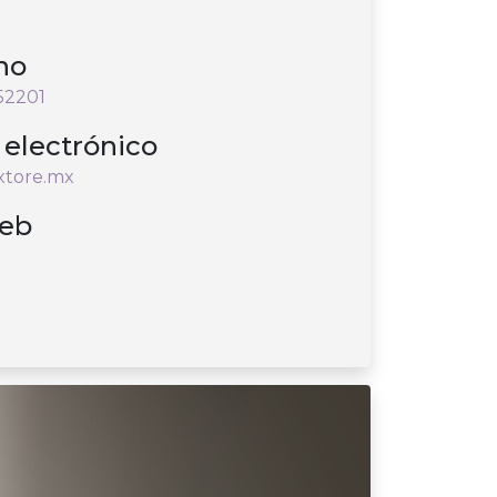
no
52201
 electrónico
xtore.mx
web