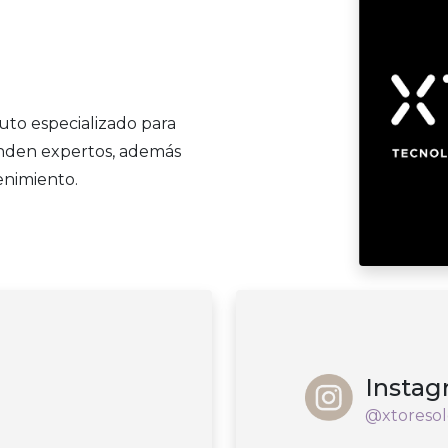
to especializado para
nden expertos, además
enimiento.
Insta
@xtoresol