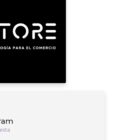
gram
esta